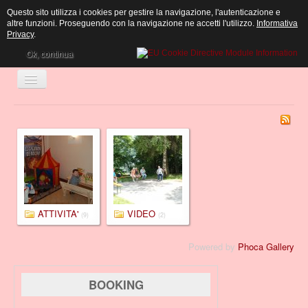
Questo sito utilizza i cookies per gestire la navigazione, l'autenticazione e
altre funzioni. Proseguendo con la navigazione ne accetti l'utilizzo.
Informativa
Privacy
.
Ok, continua
Cambia
navigazione
ATTIVITA'
VIDEO
(9)
(2)
Powered by
Phoca Gallery
BOOKING